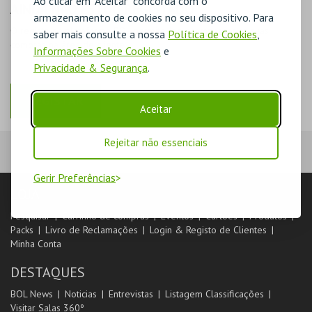
Ao clicar em "Aceitar" concorda com o
AINDA NÃO ESTOU REGISTADO
armazenamento de cookies no seu dispositivo. Para
O registo na plataforma BOL permite-lhe acompanhar as suas
saber mais consulte a nossa
Política de Cookies
,
compras na área de cliente.
Informações Sobre Cookies
e
Privacidade & Segurança
.
REGISTAR
Aceitar
Rejeitar não essenciais
Gerir Preferências
LOJA
Pesquisar
Carrinho de compras
Eventos
Cartões
Produtos
Packs
Livro de Reclamações
Login & Registo de Clientes
Minha Conta
DESTAQUES
BOL News
Noticias
Entrevistas
Listagem Classificações
Visitar Salas 360º