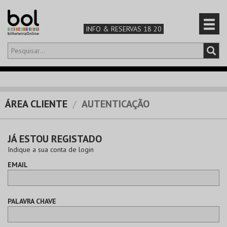
INFO & RESERVAS 18 20
Olá,
iniciar sessão
PT
0
CARRINHO
ÁREA CLIENTE
AUTENTICAÇÃO
TEATRO & ARTE
JÁ ESTOU REGISTADO
MÚSICA & FESTIVAIS
Indique a sua conta de login
EMAIL
FAMÍLIA
DESPORTO & AVENTURA
PALAVRA CHAVE