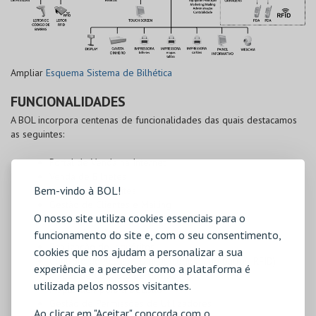
Ampliar
Esquema Sistema de Bilhética
FUNCIONALIDADES
A BOL incorpora centenas de funcionalidades das quais destacamos
as seguintes:
Portal de Venda na Internet
Venda de Bilhetes
Bem-vindo à BOL!
Emissão de Convites
Gestão de Clientes e Mailing
O nosso site utiliza cookies essenciais para o
Gestão de Reservas
Promoções, Concursos
funcionamento do site e, com o seu consentimento,
Realização de Inquéritos
cookies que nos ajudam a personalizar a sua
Controlo de Acessos Digital (códigos de barras, RFID)
experiência e a perceber como a plataforma é
Mapas de Controlo de Gestão
utilizada pelos nossos visitantes.
Mapas de Apoio à Decisão
Gestão de Permissões de Utilizadores
Ao clicar em "Aceitar" concorda com o