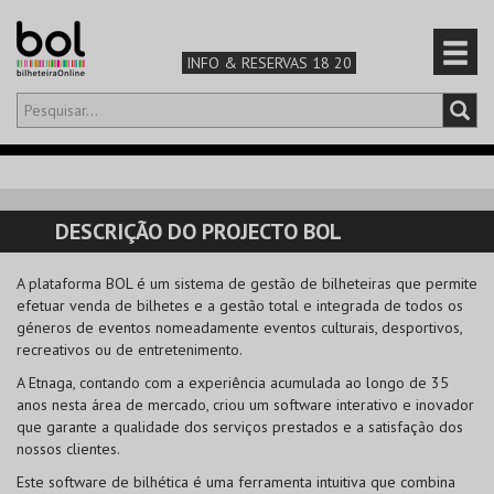
INFO & RESERVAS 18 20
Olá,
iniciar sessão
PT
0
CARRINHO
DESCRIÇÃO DO PROJECTO BOL
TEATRO & ARTE
A plataforma BOL é um sistema de gestão de bilheteiras que permite
efetuar venda de bilhetes e a gestão total e integrada de todos os
MÚSICA & FESTIVAIS
géneros de eventos nomeadamente eventos culturais, desportivos,
recreativos ou de entretenimento.
FAMÍLIA
A Etnaga, contando com a experiência acumulada ao longo de 35
anos nesta área de mercado, criou um software interativo e inovador
DESPORTO & AVENTURA
que garante a qualidade dos serviços prestados e a satisfação dos
nossos clientes.
Este software de bilhética é uma ferramenta intuitiva que combina