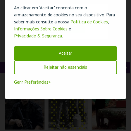
t
g
MAIS INFO
MAIS INFO
MAIS INFO
Ao clicar em "Aceitar" concorda com o
O evento escolhido não está disponível
armazenamento de cookies no seu dispositivo. Para
e
u
COMPRAR
COMPRAR
COMPRAR
saber mais consulte a nossa
Política de Cookies
,
OK
r
i
Informações Sobre Cookies
e
Privacidade & Segurança
.
i
n
o
t
DEBATÍVEL – TODO
SMF YOUTH TALK -
MARIONETAS E
Aceitar
O DISCURSO DE
GUERRA, DIREITOS
DEMOCRACIA -
r
e
ÓDIO DEVE SER
HUMANOS E
OFICINA MISSÃO:
CRIME?
DESIGUALDADES
DEMOCRACIA
CINEMA
Rejeitar não essenciais
A
S
CAPITÓLIO.
GABINETE DA
CCB
JUVENTUDE
n
e
Gerir Preferências
t
g
MAIS INFO
MAIS INFO
MAIS INFO
e
u
COMPRAR
INSCREVER
COMPRAR
r
i
i
n