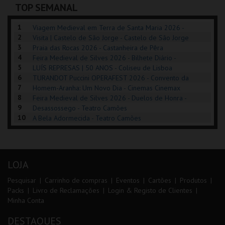
TOP SEMANAL
INSCREVER
COMPRAR
COMPRAR
1
Viagem Medieval em Terra de Santa Maria 2026 -
2
Santa Maria da Feira
Visita | Castelo de São Jorge - Castelo de São Jorge
3
Praia das Rocas 2026 - Castanheira de Pêra
4
Feira Medieval de Silves 2026 - Bilhete Diário -
5
Centro Histórico Silves
LUÍS REPRESAS | 50 ANOS - Coliseu de Lisboa
6
TURANDOT Puccini OPERAFEST 2026 - Convento da
7
Cartuxa
Homem-Aranha: Um Novo Dia - Cinemas Cinemax
8
Penafiel
Feira Medieval de Silves 2026 - Duelos de Honra -
9
Centro Histórico Silves
Desassossego - Teatro Camões
10
A Bela Adormecida - Teatro Camões
LOJA
Pesquisar
Carrinho de compras
Eventos
Cartões
Produtos
Packs
Livro de Reclamações
Login & Registo de Clientes
Minha Conta
DESTAQUES