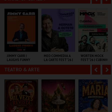
MULTIUSOS DE
FORUM BRAGA
MONSANTOS OPEN
GUIMARÃES
AIR
n
e
t
g
MAIS INFO
MAIS INFO
MAIS INFO
e
u
COMPRAR
COMPRAR
COMPRAR
r
i
i
n
o
t
JIMMY CARR |
MEO COMMEDIA A
WORTEN MOCK
LAUGHS FUNNY
LA CARTE FEST"26 |
FEST"26 | CUBINHO
r
e
HERMAN & OCTETO
TEATRO & ARTE
A
S
COLISEU DE LISBOA
COLISEU DE LISBOA
CINEMA SÃO JORGE .
n
e
t
g
MAIS INFO
MAIS INFO
MAIS INFO
e
u
COMPRAR
COMPRAR
COMPRAR
r
i