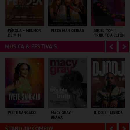
r
i
i
n
o
t
PÉROLA – MELHOR
PIZZA MAN OEIRAS
SIR EL TOM |
DE MIM
TRIBUTO A ELTON
r
e
JOHN
MÚSICA & FESTIVAIS
A
S
CASINO ESTORIL
TAGUSPARK
COLISEU DE LISBOA
n
e
t
g
MAIS INFO
MAIS INFO
MAIS INFO
e
u
COMPRAR
COMPRAR
COMPRAR
r
i
i
n
o
t
IVETE SANGALO
MACY GRAY -
DJODJE - LISBOA
BRAGA
r
e
STAND-UP COMEDY
A
S