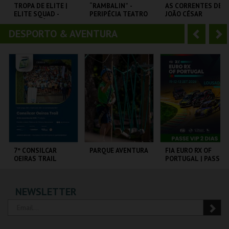
o
t
TROPA DE ELITE |
“RAMBALIN” -
AS CORRENTES DE
ELITE SQUAD -
PERIPÉCIA TEATRO
JOÃO CÉSAR
r
e
CICLO CLÁSSICOS
| LUA CHEIA, ARTE
MONTEIRO | AS
DO BRASIL
NA ALDEIA
BODAS DE DEUS
DESPORTO & AVENTURA
A
S
CAPITÓLIO.
CC RECREATIVO
LUCKY STAR
BENAGOURO
n
e
t
g
MAIS INFO
MAIS INFO
MAIS INFO
e
u
COMPRAR
COMPRAR
COMPRAR
r
i
i
n
o
t
7º CONSILCAR
PARQUE AVENTURA
FIA EURO RX OF
OEIRAS TRAIL
PORTUGAL | PASSE
r
e
VIP 2 DIAS
FÁBRICA DA
PARQUE
CIRCUITO DE
NEWSLETTER
PÓLVORA
ORNITOLÓGICO
LOUSADA
MAIS INFO
MAIS INFO
MAIS INFO