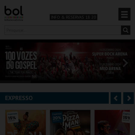
INFO & RESERVAS 18 20
Olá,
iniciar sessão
PT
0
CARRINHO
TEATRO & ARTE
MÚSICA & FESTIVAIS
EXPRESSO
A
S
FAMÍLIA
n
e
DESPORTO & AVENTURA
t
g
e
u