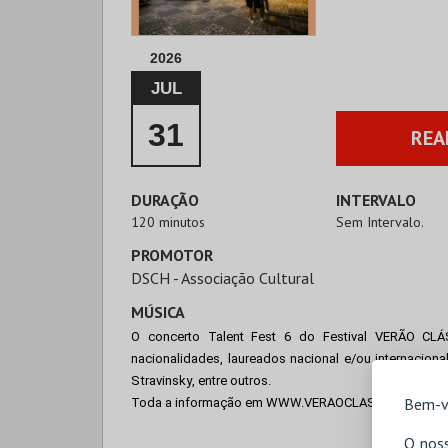
2026
JUL
31
REA
DURAÇÃO
INTERVALO
120 minutos
Sem Intervalo.
PROMOTOR
DSCH - Associação Cultural
MÚSICA
O concerto Talent Fest 6 do Festival VERÃO CLÁS
nacionalidades, laureados nacional e/ou internaciona
Stravinsky
, 
entre outros.
Bem-v
Toda a informação em WWW.VERAOCLASSICO.COM
O noss