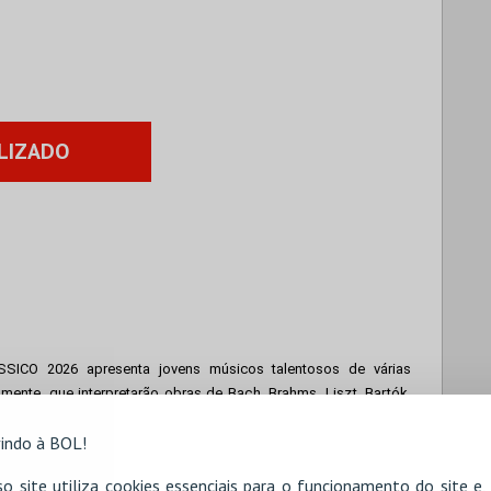
LIZADO
SICO 2026 apresenta jovens músicos talentosos de várias 
lmente, que interpretarão o
bras de
 Bach, Brahms, Liszt, Bartók, 
indo à BOL!
o site utiliza cookies essenciais para o funcionamento do site e